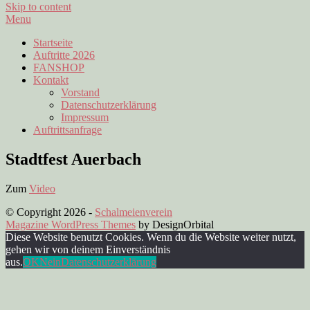
Skip to content
Menu
Startseite
Auftritte 2026
FANSHOP
Kontakt
Vorstand
Datenschutzerklärung
Impressum
Auftrittsanfrage
Stadtfest Auerbach
Zum
Video
© Copyright 2026
-
Schalmeienverein
Magazine WordPress Themes
by DesignOrbital
Diese Website benutzt Cookies. Wenn du die Website weiter nutzt,
gehen wir von deinem Einverständnis
aus.
OK
Nein
Datenschutzerklärung