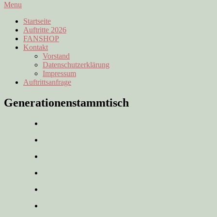
Skip
Menu
to
Startseite
content
Auftritte 2026
FANSHOP
Kontakt
Vorstand
Datenschutzerklärung
Impressum
Auftrittsanfrage
Generationenstammtisch